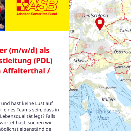
251
479
131
9