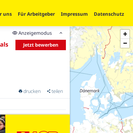
r uns
Für Arbeitgeber
Impressum
Datenschutz
Anzeigemodus
+
−
als
Jetzt bewerben
drucken
teilen