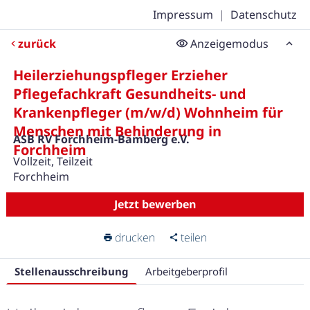
Impressum
|
Datenschutz
zurück
Anzeigemodus
Heilerziehungspfleger Erzieher
Pflegefachkraft Gesundheits- und
Krankenpfleger (m/w/d) Wohnheim für
Menschen mit Behinderung in
ASB RV Forchheim-Bamberg e.V.
Forchheim
Vollzeit, Teilzeit
Forchheim
Jetzt bewerben
drucken
teilen
Stellenausschreibung
Arbeitgeberprofil