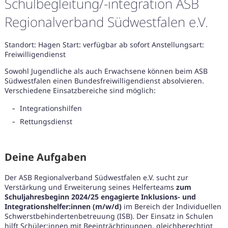
Schulbegleitung/-integration ASB
Regionalverband Südwestfalen e.V.
Standort: Hagen Start: verfügbar ab sofort Anstellungsart:
Freiwilligendienst
Sowohl Jugendliche als auch Erwachsene können beim ASB
Südwestfalen einen Bundesfreiwilligendienst absolvieren.
Verschiedene Einsatzbereiche sind möglich:
Integrationshilfen
Rettungsdienst
Deine Aufgaben
Der ASB Regionalverband Südwestfalen e.V. sucht zur
Verstärkung und Erweiterung seines Helferteams
zum
Schuljahresbeginn 2024/25
engagierte Inklusions- und
Karte anzeigen
Integrationshelfer:innen (m/w/d)
im Bereich der Individuellen
Schwerstbehindertenbetreuung (ISB). Der Einsatz in Schulen
hilft Schüler:innen mit Beeinträchtigungen, gleichberechtigt