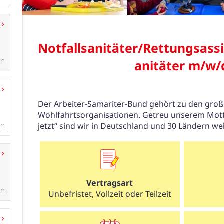
en
en
en