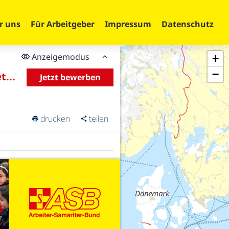
r uns
Für Arbeitgeber
Impressum
Datenschutz
Anzeigemodus
+
−
t...
Jetzt bewerben
drucken
teilen