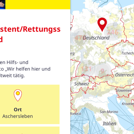
246
476
131
9